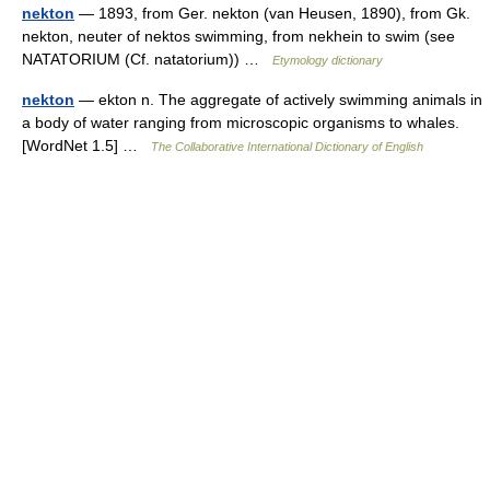
nekton
— 1893, from Ger. nekton (van Heusen, 1890), from Gk.
nekton, neuter of nektos swimming, from nekhein to swim (see
NATATORIUM (Cf. natatorium)) …
Etymology dictionary
nekton
— ekton n. The aggregate of actively swimming animals in
a body of water ranging from microscopic organisms to whales.
[WordNet 1.5] …
The Collaborative International Dictionary of English