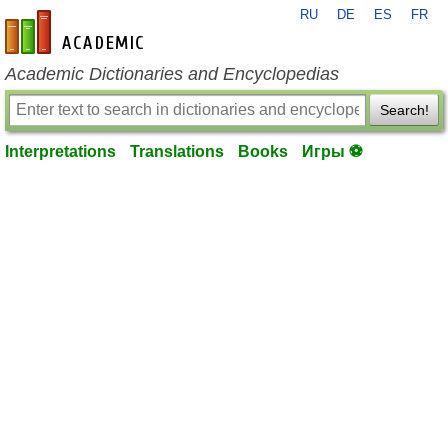
RU
DE
ES
FR
en-academic.com
Academic Dictionaries and Encyclopedias
Search!
Interpretations
Translations
Books
Игры ⚽