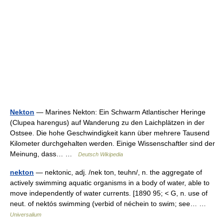
Nekton
— Marines Nekton: Ein Schwarm Atlantischer Heringe
(Clupea harengus) auf Wanderung zu den Laichplätzen in der
Ostsee. Die hohe Geschwindigkeit kann über mehrere Tausend
Kilometer durchgehalten werden. Einige Wissenschaftler sind der
Meinung, dass… …
Deutsch Wikipedia
nekton
— nektonic, adj. /nek ton, teuhn/, n. the aggregate of
actively swimming aquatic organisms in a body of water, able to
move independently of water currents. [1890 95; < G, n. use of
neut. of nektós swimming (verbid of néchein to swim; see… …
Universalium