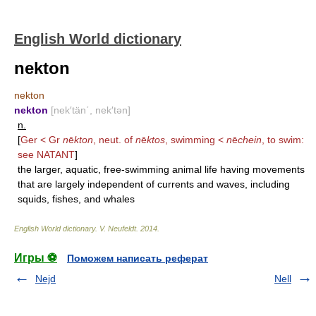
English World dictionary
nekton
nekton
nekton
[nek′tän΄, nek′tən]
n.
[
Ger < Gr
n
ē
kton
, neut. of
n
ē
ktos
, swimming <
n
ē
chein
, to swim:
see
NATANT
]
the larger, aquatic, free-swimming animal life having movements
that are largely independent of currents and waves, including
squids, fishes, and whales
English World dictionary
.
V. Neufeldt
.
2014
.
Игры ⚽
Поможем написать реферат
Nejd
Nell