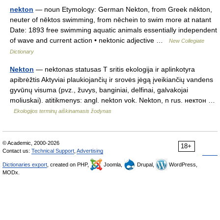
nekton
— noun Etymology: German Nekton, from Greek nēkton,
neuter of nēktos swimming, from nēchein to swim more at natant
Date: 1893 free swimming aquatic animals essentially independent
of wave and current action • nektonic adjective …
New Collegiate
Dictionary
Nekton
— nektonas statusas T sritis ekologija ir aplinkotyra
apibrėžtis Aktyviai plaukiojančių ir srovės jėgą įveikiančių vandens
gyvūnų visuma (pvz., žuvys, banginiai, delfinai, galvakojai
moliuskai). atitikmenys: angl. nekton vok. Nekton, n rus. нектон …
Ekologijos terminų aiškinamasis žodynas
© Academic, 2000-2026
18+
Contact us:
Technical Support
,
Advertising
Dictionaries export
, created on PHP,
Joomla,
Drupal,
WordPress,
MODx.