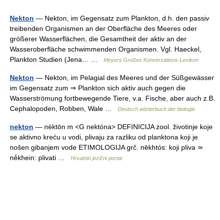
Nekton
— Nekton, im Gegensatz zum Plankton, d.h. den passiv
treibenden Organismen an der Oberfläche des Meeres oder
größerer Wasserflächen, die Gesamtheit der aktiv an der
Wasseroberfläche schwimmenden Organismen. Vgl. Haeckel,
Plankton Studien (Jena… …
Meyers Großes Konversations-Lexikon
Nekton
— Nekton, im Pelagial des Meeres und der Süßgewässer
im Gegensatz zum ⇒ Plankton sich aktiv auch gegen die
Wasserströmung fortbewegende Tiere, v.a. Fische, aber auch z.B.
Cephalopoden, Robben, Wale …
Deutsch wörterbuch der biologie
nekton
— nèktōn m <G nektóna> DEFINICIJA zool. životinje koje
se aktivno kreću u vodi, plivaju za razliku od planktona koji je
nošen gibanjem vode ETIMOLOGIJA grč. nēkhtós: koji pliva ≃
nḗkhein: plivati …
Hrvatski jezični portal